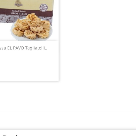
Vista rápida

sa EL PAVO Tagliatelli...