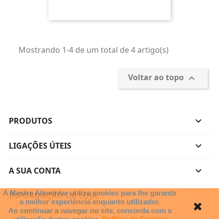
Mostrando 1-4 de um total de 4 artigo(s)
Voltar ao topo

PRODUTOS

LIGAÇÕES ÚTEIS

A SUA CONTA

A Mestre Alimentar utiliza cookies para lhe garantir
INFORMAÇÃO DA LOJA
a melhor experiência enquanto utilizador.
Ao continuar a navegar no site, concorda com a
© 2026 - Mestre Alimentar